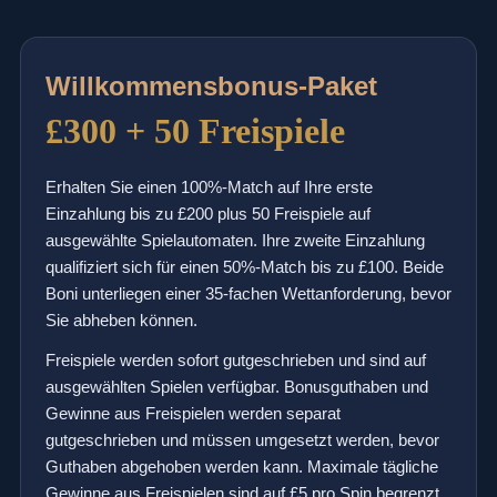
Willkommensbonus-Paket
£300 + 50 Freispiele
Erhalten Sie einen 100%-Match auf Ihre erste
Einzahlung bis zu £200 plus 50 Freispiele auf
ausgewählte Spielautomaten. Ihre zweite Einzahlung
qualifiziert sich für einen 50%-Match bis zu £100. Beide
Boni unterliegen einer 35-fachen Wettanforderung, bevor
Sie abheben können.
Freispiele werden sofort gutgeschrieben und sind auf
ausgewählten Spielen verfügbar. Bonusguthaben und
Gewinne aus Freispielen werden separat
gutgeschrieben und müssen umgesetzt werden, bevor
Guthaben abgehoben werden kann. Maximale tägliche
Gewinne aus Freispielen sind auf £5 pro Spin begrenzt.