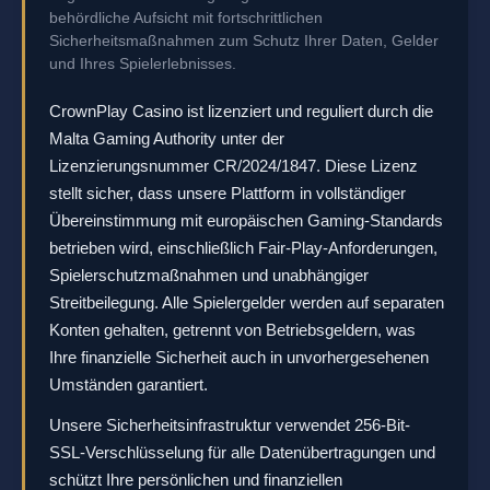
behördliche Aufsicht mit fortschrittlichen
Sicherheitsmaßnahmen zum Schutz Ihrer Daten, Gelder
und Ihres Spielerlebnisses.
CrownPlay Casino ist lizenziert und reguliert durch die
Malta Gaming Authority unter der
Lizenzierungsnummer CR/2024/1847. Diese Lizenz
stellt sicher, dass unsere Plattform in vollständiger
Übereinstimmung mit europäischen Gaming-Standards
betrieben wird, einschließlich Fair-Play-Anforderungen,
Spielerschutzmaßnahmen und unabhängiger
Streitbeilegung. Alle Spielergelder werden auf separaten
Konten gehalten, getrennt von Betriebsgeldern, was
Ihre finanzielle Sicherheit auch in unvorhergesehenen
Umständen garantiert.
Unsere Sicherheitsinfrastruktur verwendet 256-Bit-
SSL-Verschlüsselung für alle Datenübertragungen und
schützt Ihre persönlichen und finanziellen