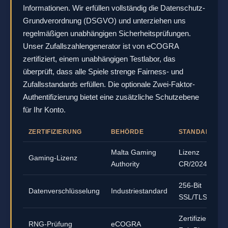
Informationen. Wir erfüllen vollständig die Datenschutz-
Grundverordnung (DSGVO) und unterziehen uns
regelmäßigen unabhängigen Sicherheitsprüfungen.
Unser Zufallszahlengenerator ist von eCOGRA
zertifiziert, einem unabhängigen Testlabor, das
überprüft, dass alle Spiele strenge Fairness- und
Zufallsstandards erfüllen. Die optionale Zwei-Faktor-
Authentifizierung bietet eine zusätzliche Schutzebene
für Ihr Konto.
ZERTIFIZIERUNG
BEHÖRDE
STANDARD
Malta Gaming
Lizenz
Gaming-Lizenz
Authority
CR/2024/1847
256-Bit
Datenverschlüsselung
Industriestandard
SSL/TLS
Zertifiziertes
RNG-Prüfung
eCOGRA