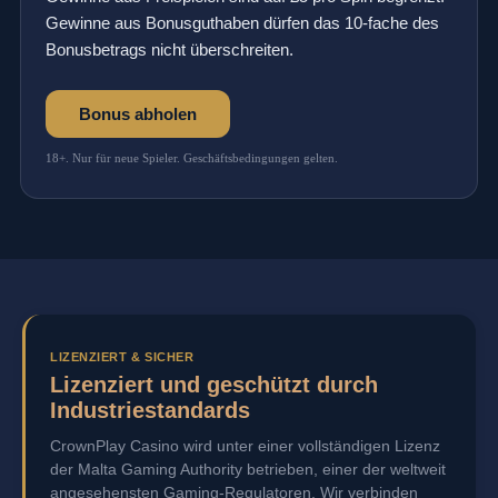
Gewinne aus Bonusguthaben dürfen das 10-fache des
Bonusbetrags nicht überschreiten.
Bonus abholen
18+. Nur für neue Spieler. Geschäftsbedingungen gelten.
LIZENZIERT & SICHER
Lizenziert und geschützt durch
Industriestandards
CrownPlay Casino wird unter einer vollständigen Lizenz
der Malta Gaming Authority betrieben, einer der weltweit
angesehensten Gaming-Regulatoren. Wir verbinden