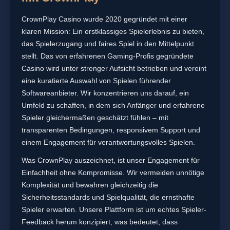
CrownPlay Casino wurde 2020 gegründet mit einer
klaren Mission: Ein erstklassiges Spielerlebnis zu bieten,
das Spielerzugang und faires Spiel in den Mittelpunkt
stellt. Das von erfahrenen Gaming-Profis gegründete
Casino wird unter strenger Aufsicht betrieben und vereint
eine kuratierte Auswahl von Spielen führender
Softwareanbieter. Wir konzentrieren uns darauf, ein
Umfeld zu schaffen, in dem sich Anfänger und erfahrene
Spieler gleichermaßen geschätzt fühlen – mit
transparenten Bedingungen, responsivem Support und
einem Engagement für verantwortungsvolles Spielen.
Was CrownPlay auszeichnet, ist unser Engagement für
Einfachheit ohne Kompromisse. Wir vermeiden unnötige
Komplexität und bewahren gleichzeitig die
Sicherheitsstandards und Spielqualität, die ernsthafte
Spieler erwarten. Unsere Plattform ist um echtes Spieler-
Feedback herum konzipiert, was bedeutet, dass