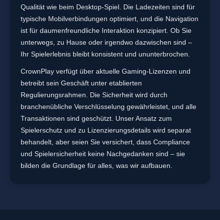
Qualität wie beim Desktop-Spiel. Die Ladezeiten sind für
typische Mobilverbindungen optimiert, und die Navigation
ist für daumenfreundliche Interaktion konzipiert. Ob Sie
unterwegs, zu Hause oder irgendwo dazwischen sind –
Ihr Spielerlebnis bleibt konsistent und ununterbrochen.
CrownPlay verfügt über aktuelle Gaming-Lizenzen und
betreibt sein Geschäft unter etablierten
Regulierungsrahmen. Die Sicherheit wird durch
branchenübliche Verschlüsselung gewährleistet, und alle
Transaktionen sind geschützt. Unser Ansatz zum
Spielerschutz und zu Lizenzierungsdetails wird separat
behandelt, aber seien Sie versichert, dass Compliance
und Spielersicherheit keine Nachgedanken sind – sie
bilden die Grundlage für alles, was wir aufbauen.