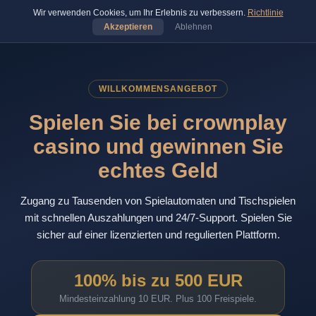
Wir verwenden Cookies, um Ihr Erlebnis zu verbessern.
Richtlinie
crownplay casino
Akzeptieren
Ablehnen
WILLKOMMENSANGEBOT
Spielen Sie bei crownplay
casino und gewinnen Sie
echtes Geld
Zugang zu Tausenden von Spielautomaten und Tischspielen
mit schnellen Auszahlungen und 24/7-Support. Spielen Sie
sicher auf einer lizenzierten und regulierten Plattform.
100% bis zu 500 EUR
Mindesteinzahlung 10 EUR. Plus 100 Freispiele.