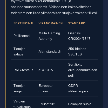
täyttävät tiukat oikeudenmukaisuus- ja
satunnaisuusstandardit. Valinnainen kaksivaiheinen
todentaminen lisää ylimääräisen suojakerroksen tilillesi.
SERTIFIOINTI
VIRANOMAINEN
STANDARDI
Malta Gaming
Lisenssi
Pelilisenssi
Authority
CR/2024/1847
Tietojen
256-bittinen
Alan standardi
salaus
SSL/TLS
Sertifioitu
RNG-testaus
eCOGRA
oikeudenmukainen
peli
Tietojen
Euroopan
GDPR-
suoja
unioni
yhteensopiva
Varojen
Erilliset tilit
Pelaajien suoja
turvallisuus