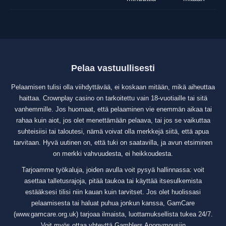
Pelaa vastuullisesti
Pelaamisen tulisi olla viihdyttävää, ei koskaan mitään, mikä aiheuttaa
haittaa. Crownplay casino on tarkoitettu vain 18-vuotiaille tai sitä
vanhemmille. Jos huomaat, että pelaaminen vie enemmän aikaa tai
rahaa kuin aiot, jos olet menettämään pelaava, tai jos se vaikuttaa
suhteisiisi tai taloutesi, nämä voivat olla merkkejä siitä, että apua
tarvitaan. Hyvä uutinen on, että tuki on saatavilla, ja avun etsiminen
on merkki vahvuudesta, ei heikkoudesta.
Tarjoamme työkaluja, joiden avulla voit pysyä hallinnassa: voit
asettaa talletusrajoja, pitää taukoa tai käyttää itsesulkemista
estääksesi tilisi niin kauan kuin tarvitset. Jos olet huolissasi
pelaamisesta tai haluat puhua jonkun kanssa, GamCare
(www.gamcare.org.uk) tarjoaa ilmaista, luottamuksellista tukea 24/7.
Voit myös ottaa yhteyttä Gamblers Anonymousiin