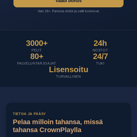
Vaadi bonus
Vain 18+. Panosta ehdot ja sallit koskevat.
3000+
24h
PELIT
NOSTOT
80+
24/7
PALVELUNTARJOAJAT
TUKI
Lisensoitu
TURVALLINEN
TIETOA JA PÄÄSY
Pelaa milloin tahansa, missä
tahansa CrownPlaylla