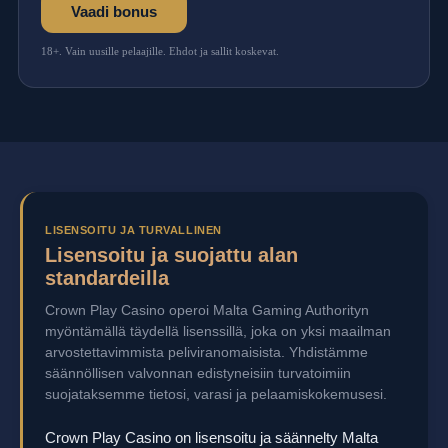
Vaadi bonus
18+. Vain uusille pelaajille. Ehdot ja sallit koskevat.
LISENSOITU JA TURVALLINEN
Lisensoitu ja suojattu alan
standardeilla
Crown Play Casino operoi Malta Gaming Authorityn
myöntämällä täydellä lisenssillä, joka on yksi maailman
arvostettavimmista peliviranomaisista. Yhdistämme
säännöllisen valvonnan edistyneisiin turvatoimiin
suojataksemme tietosi, varasi ja pelaamiskokemusesi.
Crown Play Casino on lisensoitu ja säännelty Malta