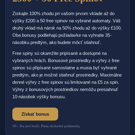
Získajte 100% zhodu pri vašom prvom vklade až do
výšky £200 a 50 free spinov na vybrané automaty. Váš
druhý vklad má nárok na 50% zhodu až do výšky £100.
Oba bonusy podliehajú požiadavke na vyhratie 35-
násobku predtým, ako budete môcť stiahnuť.
Free spiny sú okamžite pripísané a dostupné na
vybraných hrách. Bonusové prostriedky a výhry z free
spinov sú připísané samostatne a musia byť vyhrané
predtým, ako je možné stiahnuť prostriedky. Maximálne
denné výhry z free spinov sú limitované na £5 za spin.
Výhry z bonusových prostriedkov nemôžu presiahnuť
10-násobok výšky bonusu.
Získať bonus
18+. Iba noví hráči. Platia obchodné podmienky.