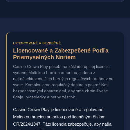
LICENCOVANÉ A BEZPEČNÉ
Licencované a Zabezpečené Podľa
Priemyselných Noriem
Casino Crown Play pôsobí na základe úplnej licencie
vydanej Maltskou hraciou autoritou, jednou z
najrešpektovanejších herných regulačných orgánov na
svete. Kombinujeme regulačný dohľad s pokročilými
bezpečnostnými opatreniami, aby sme chránili vaše
údaje, prostriedky a herný zážitok.
Casino Crown Play je licencované a regulované
Maltskou hraciou autoritou pod licenčným číslom
CR/2024/1847. Táto licencia zabezpečuje, aby naša