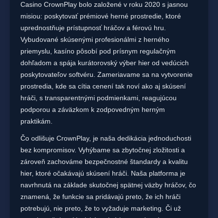
Casino CrownPlay bolo založené v roku 2020 s jasnou
misiou: poskytovať prémiové herné prostredie, ktoré
uprednostňuje prístupnosť hráčov a férovú hru.
Vybudované skúsenými profesionálmi z herného
priemyslu, kasíno pôsobí pod prísnym regulačným
dohľadom a spája kurátorovský výber hier od vedúcich
poskytovateľov softvéru. Zameriavame sa na vytvorenie
prostredia, kde sa cítia cenení tak noví ako aj skúsení
hráči, s transparentnými podmienkami, reagujúcou
podporou a záväzkom k zodpovedným herným
praktikám.
Čo odlišuje CrownPlay, je naša dedikácia jednoduchosti
bez kompromisov. Vyhýbame sa zbytočnej zložitosti a
zároveň zachováme bezpečnostné štandardy a kvalitu
hier, ktoré očakávajú skúsení hráči. Naša platforma je
navrhnutá na základe skutočnej spätnej väzby hráčov, čo
znamená, že funkcie sa pridávajú preto, že ich hráči
potrebujú, nie preto, že to vyžaduje marketing. Či už