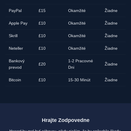
PayPal
£15
Okamžité
Žiadne
Apple Pay
£10
Okamžité
Žiadne
Skrill
£10
Okamžité
Žiadne
Neteller
£10
Okamžité
Žiadne
Bankový
1-2 Pracovné
£20
Žiadne
prevod
Dni
Bitcoin
£10
15-30 Minút
Žiadne
Hrajte Zodpovedne