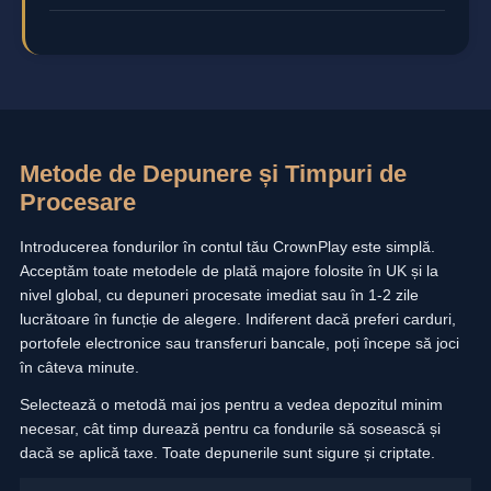
Metode de Depunere și Timpuri de
Procesare
Introducerea fondurilor în contul tău CrownPlay este simplă.
Acceptăm toate metodele de plată majore folosite în UK și la
nivel global, cu depuneri procesate imediat sau în 1-2 zile
lucrătoare în funcție de alegere. Indiferent dacă preferi carduri,
portofele electronice sau transferuri bancale, poți începe să joci
în câteva minute.
Selectează o metodă mai jos pentru a vedea depozitul minim
necesar, cât timp durează pentru ca fondurile să sosească și
dacă se aplică taxe. Toate depunerile sunt sigure și criptate.