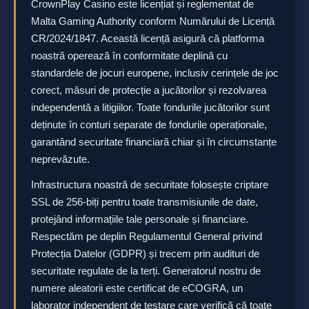
CrownPlay Casino este licențiat și reglementat de
Malta Gaming Authority conform Numărului de Licență
CR/2024/1847. Această licență asigură că platforma
noastră operează în conformitate deplină cu
standardele de jocuri europene, inclusiv cerințele de joc
corect, măsuri de protecție a jucătorilor și rezolvarea
independentă a litigiilor. Toate fondurile jucătorilor sunt
deținute în conturi separate de fondurile operaționale,
garantând securitate financiară chiar și în circumstanțe
neprevăzute.
Infrastructura noastră de securitate folosește criptare
SSL de 256-biți pentru toate transmisiunile de date,
protejând informațiile tale personale și financiare.
Respectăm pe deplin Regulamentul General privind
Protecția Datelor (GDPR) și trecem prin audituri de
securitate regulate de la terți. Generatorul nostru de
numere aleatorii este certificat de eCOGRA, un
laborator independent de testare care verifică că toate