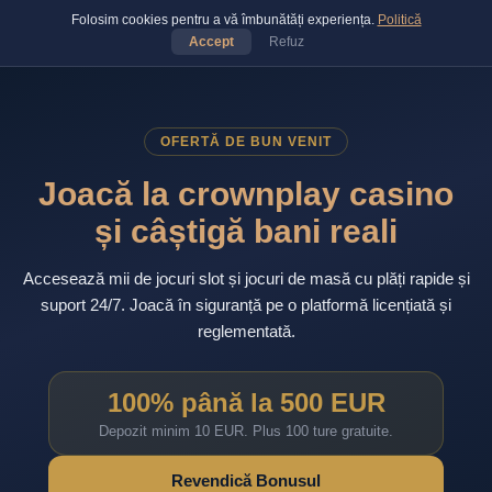
Folosim cookies pentru a vă îmbunătăți experiența.
Politică
crownplay casino
Accept
Refuz
OFERTĂ DE BUN VENIT
Joacă la crownplay casino
și câștigă bani reali
Accesează mii de jocuri slot și jocuri de masă cu plăți rapide și
suport 24/7. Joacă în siguranță pe o platformă licențiată și
reglementată.
100% până la 500 EUR
Depozit minim 10 EUR. Plus 100 ture gratuite.
Revendică Bonusul