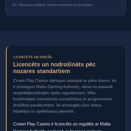
18+. Tikai jauni spēlētāji. Attiecas noteikumi un nosacījumi.
LICENCĒTS UN DROŠS
Licencēts un nodrošināts pēc
nozares standartiem
Crown Play Casino darbojas saskaņā ar pilnu licenci, ko
ir izsniegusi Malta Gaming Authority, viena no pasaulē
respektējamākajām spēļu regulatoriem. Mēs
kombinējam normatīvās uzraudzības ar progresīviem
drošības pasākumiem, lai aizsargātu jūsu datus,
līdzekļus un spēlēšanas pieredni.
Crown Play Casino ir licencēts un regulēts ar Malta