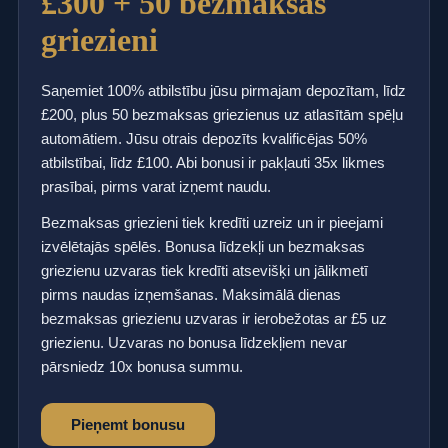
£300 + 50 bezmaksas
griezieni
Saņemiet 100% atbilstību jūsu pirmajam depozītam, līdz
£200, plus 50 bezmaksas griezienus uz atlasītām spēļu
automātiem. Jūsu otrais depozīts kvalificējas 50%
atbilstībai, līdz £100. Abi bonusi ir pakļauti 35x likmes
prasībai, pirms varat izņemt naudu.
Bezmaksas griezieni tiek kredīti uzreiz un ir pieejami
izvēlētajās spēlēs. Bonusa līdzekļi un bezmaksas
griezienu uzvaras tiek kredīti atsevišķi un jālikmetī
pirms naudas izņemšanas. Maksimālā dienas
bezmaksas griezienu uzvaras ir ierobežotas ar £5 uz
griezienu. Uzvaras no bonusa līdzekļiem nevar
pārsniedz 10x bonusa summu.
Pieņemt bonusu