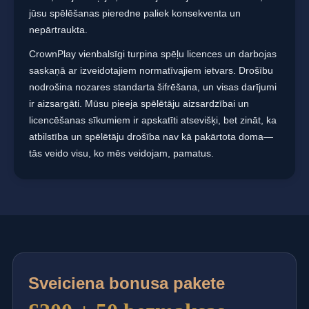
jūsu spēlēšanas pieredne paliek konsekventa un
nepārtraukta.
CrownPlay vienbalsīgi turpina spēļu licences un darbojas
saskaņā ar izveidotajiem normatīvajiem ietvars. Drošību
nodrošina nozares standarta šifrēšana, un visas darījumi
ir aizsargāti. Mūsu pieeja spēlētāju aizsardzībai un
licencēšanas sīkumiem ir apskatīti atsevišķi, bet zināt, ka
atbilstība un spēlētāju drošība nav kā pakārtota doma—
tās veido visu, ko mēs veidojam, pamatus.
Sveiciena bonusa pakete