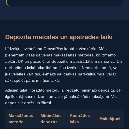
Depozīta metodes un apstrādes laiki
Līdzekļu ievietošana CrownPlay kontā ir vienkārša. Mēs
pieņemam visas galvenās maksāšanas metodes, ko izmanto
apkārt UK un pasaulē, ar depozītiem apstrādātiem uzreiz vai 1-2
darbadienu laikā atkarībā no jūsu izvēles. Neatkarīgi no tā, vai
jūs vēlaties kartītes, e-maks vai bankas pārskaitījumus, varat
sākt spēlēt pāris minūšu laikā.
Atlasiet tālāk norādīto metodi, lai redzētu minimālo depozītu, cik
ilgi līdzekļi sasniedzami un vai ir jāmaksā kādi maksājumi. Visi
depozīti ir drošs un šifrēti.
Maksāšanas
Minimālais
Apstrādes
Maksājumi
metode
depozīts
laiks