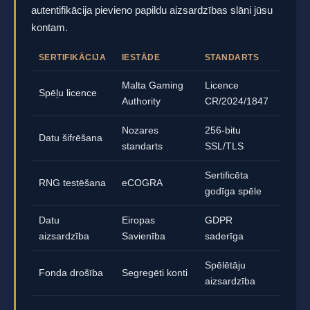
autentifikācija pievieno papildu aizsardzības slāni jūsu
kontam.
SERTIFIKĀCIJA
IESTĀDE
STANDARTS
Malta Gaming
Licence
Spēļu licence
Authority
CR/2024/1847
Nozares
256-bitu
Datu šifrēšana
standarts
SSL/TLS
Sertificēta
RNG testēšana
eCOGRA
godīga spēle
Datu
Eiropas
GDPR
aizsardzība
Savienība
saderīga
Spēlētāju
Fonda drošība
Segregēti konti
aizsardzība